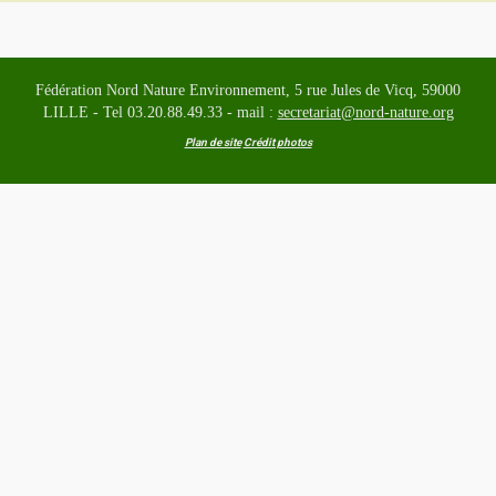
Fédération Nord Nature Environnement, 5 rue Jules de Vicq, 59000
LILLE - Tel 03.20.88.49.33 - mail :
secretariat@nord-nature.org
Plan de site
Crédit photos